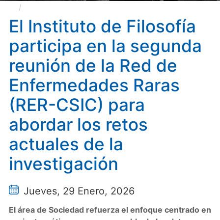
El Instituto de Filosofía participa en la segunda
reunión de la Red de Enfermedades Raras (RER-CSIC)
El Instituto de Filosofía
para abordar los retos actuales de la investigación
participa en la segunda
reunión de la Red de
Enfermedades Raras
(RER-CSIC) para
abordar los retos
actuales de la
investigación
Jueves, 29 Enero, 2026
El área de Sociedad refuerza el enfoque centrado en