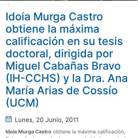
Idoia Murga Castro obtiene la máxima calificación
en su tesis doctoral, dirigida por Miguel Cabañas
Idoia Murga Castro
Bravo (IH-CCHS) y la Dra. Ana María Arias de Cossío
obtiene la máxima
(UCM)
calificación en su tesis
doctoral, dirigida por
Miguel Cabañas Bravo
(IH-CCHS) y la Dra. Ana
María Arias de Cossío
(UCM)
Lunes, 20 Junio, 2011
Idoia Murga Castro
obtiene la máxima calificación,