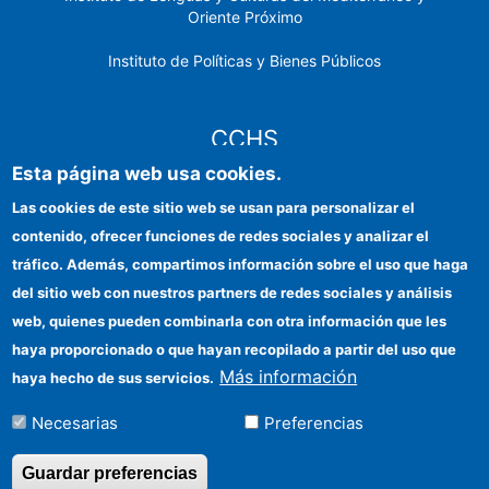
Oriente Próximo
Instituto de Políticas y Bienes Públicos
CCHS
Esta página web usa cookies.
Sede electrónica CSIC
Las cookies de este sitio web se usan para personalizar el
contenido, ofrecer funciones de redes sociales y analizar el
Identidad institucional
tráfico. Además, compartimos información sobre el uso que haga
Información para proveedores
del sitio web con nuestros partners de redes sociales y análisis
web, quienes pueden combinarla con otra información que les
Ayudas FEDER
haya proporcionado o que hayan recopilado a partir del uso que
Organismos financiadores
Más información
haya hecho de sus servicios.
Contacto
Necesarias
Preferencias
Cómo llegar
Guardar preferencias