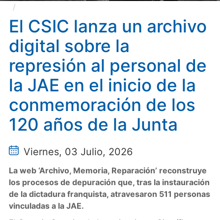
El CSIC lanza un archivo digital sobre la represión
al personal de la JAE en el inicio de la conmemoración
El CSIC lanza un archivo
de los 120 años de la Junta
digital sobre la
represión al personal de
la JAE en el inicio de la
conmemoración de los
120 años de la Junta
Viernes, 03 Julio, 2026
La web ‘Archivo, Memoria, Reparación’ reconstruye
los procesos de depuración que, tras la instauración
de la dictadura franquista, atravesaron 511 personas
vinculadas a la JAE.