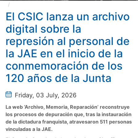
El CSIC lanza un archivo digital sobre la represión
al personal de la JAE en el inicio de la conmemoración
El CSIC lanza un archivo
de los 120 años de la Junta
digital sobre la
represión al personal de
la JAE en el inicio de la
conmemoración de los
120 años de la Junta
Friday, 03 July, 2026
La web ‘Archivo, Memoria, Reparación’ reconstruye
los procesos de depuración que, tras la instauración
de la dictadura franquista, atravesaron 511 personas
vinculadas a la JAE.