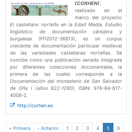
(CORHEN)
,
realizado en el
marco del proyecto
El castellano norteño en la Edad Media. Estudio
lingüístico de documentación cántabra y
burgalesa
(FFI2012-36813), es un corpus
creciente de documentación particular medieval
de las variedades castellanas norteñas. Se
concibe como una publicación seriada integrada
por diferentes colecciones documentales, la
primera de las cuales corresponde a la
Documentación del monasterio de San Salvador
de Oña I (años 822-1280)
, ISBN: 978-84-617-
4006-2.
http://corhen.es
Paginación
Primera
« Primera
Página
‹ Anterior
Page
1
Page
2
Page
3
Page
4
Página
5
Page
6