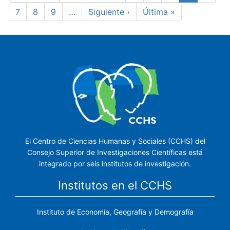
página
anterior
actual
Page
7
Page
8
Page
9
…
Siguiente
Siguiente ›
Última
Última »
página
página
El Centro de Ciencias Humanas y Sociales (CCHS) del
Consejo Superior de Investigaciones Científicas está
integrado por seis institutos de investigación.
Institutos en el CCHS
Instituto de Economía, Geografía y Demografía