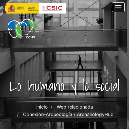
Pasar
Togg
al
contenido
principal
Lo humano y lo social
Inicio
Web relacionada
Conexión-Arqueología / ArchaeologyHub