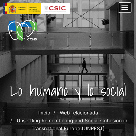
Pasar
Togg
al
contenido
principal
Lo humano y lo social
Inicio
Web relacionada
Unsettling Remembering and Social Cohesion in
Transnational Europe (UNREST)