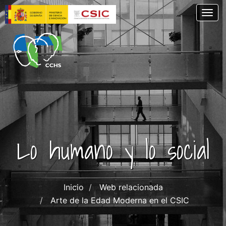
Pasar
Togg
al
contenido
principal
Lo humano y lo social
Inicio
Web relacionada
Arte de la Edad Moderna en el CSIC