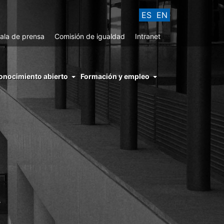
ES
EN
ala de prensa
Comisión de igualdad
Intranet
enu
onocimiento abierto
Formación y empleo
ght
hs
nocimiento
ierto
s