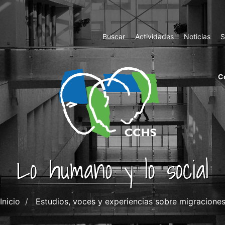
Top
Buscar
Actividades
Noticias
S
Menu
m
C
ri
cc
co
ab
Lo humano y lo social
Inicio
Estudios, voces y experiencias sobre migracione