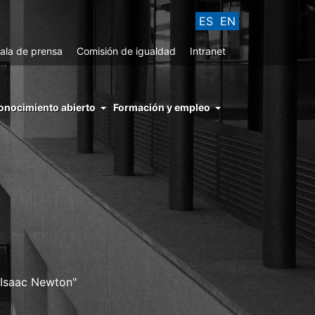
ES
EN
ala de prensa
Comisión de igualdad
Intranet
enu
onocimiento abierto
Formación y empleo
ght
hs
nocimiento
ierto
e Isaac Newton"