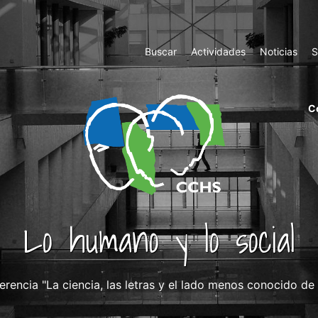
Top
Buscar
Actividades
Noticias
S
Menu
m
C
ri
cc
co
ab
Lo humano y lo social
erencia "La ciencia, las letras y el lado menos conocido d