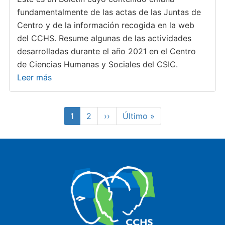
fundamentalmente de las actas de las Juntas de
Centro y de la información recogida en la web
del CCHS. Resume algunas de las actividades
desarrolladas durante el año 2021 en el Centro
de Ciencias Humanas y Sociales del CSIC.
Leer más
Paginación
Página
1
Page
2
Siguiente
››
Última
Último »
actual
página
página