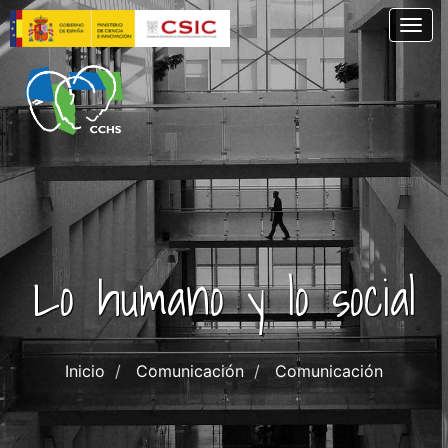
Pasar
Togg
al
contenido
principal
Lo humano y lo social
Inicio
Comunicación
Comunicación