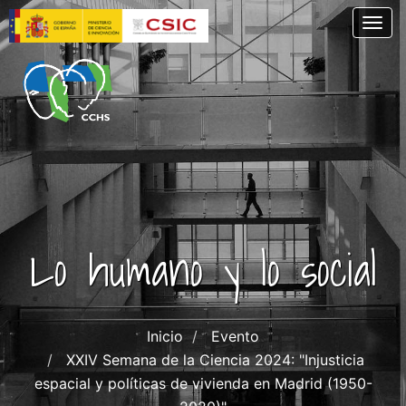
Pasar
Togg
al
contenido
principal
Lo humano y lo social
Inicio
Evento
XXIV Semana de la Ciencia 2024: "Injusticia
espacial y políticas de vivienda en Madrid (1950-