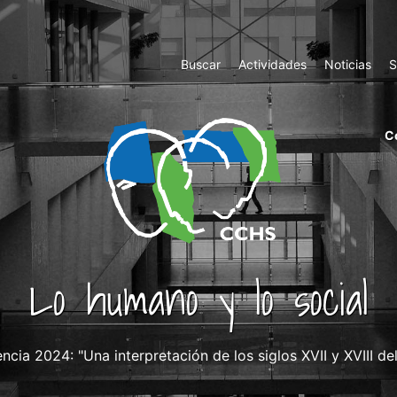
Top
Buscar
Actividades
Noticias
S
Menu
m
C
ri
cc
co
ab
Lo humano y lo social
cia 2024: "Una interpretación de los siglos XVII y XVIII del 