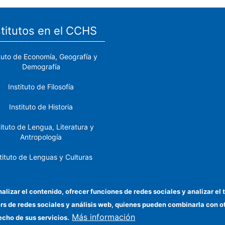
stitutos en el CCHS
ituto de Economía, Geografía y
Demografía
Instituto de Filosofía
Instituto de Historia
tituto de Lengua, Literatura y
Antropología
tituto de Lenguas y Culturas
del Mediterráneo y Oriente
Próximo
nalizar el contenido, ofrecer funciones de redes sociales y analizar 
stituto de Políticas y Bienes
ers de redes sociales y análisis web, quienes pueden combinarla con 
Públicos
Más información
echo de sus servicios.