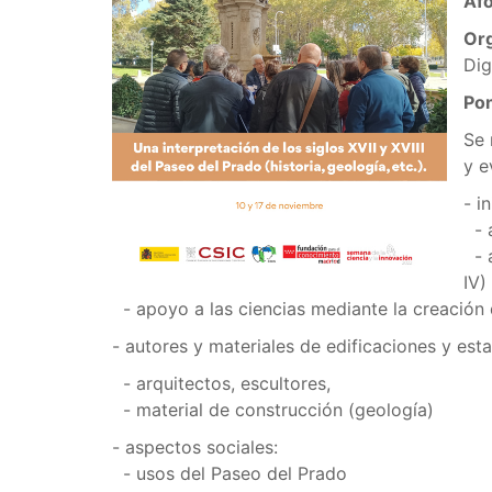
Af
Or
Dig
Po
Se 
y e
- i
- a
- a
IV)
- apoyo a las ciencias mediante la creación 
- autores y materiales de edificaciones y esta
- arquitectos, escultores,
- material de construcción (geología)
- aspectos sociales:
- usos del Paseo del Prado