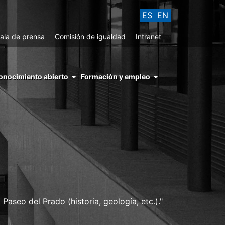
ES
EN
ala de prensa
Comisión de igualdad
Intranet
enu
onocimiento abierto
Formación y empleo
ght
hs
nocimiento
ierto
Paseo del Prado (historia, geología, etc.)."