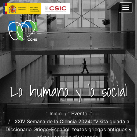
Pasar
Togg
al
contenido
principal
Lo humano y lo social
Inicio
Evento
XXIV Semana de la Ciencia 2024: "Visita guiada al
Diccionario Griego-Español: textos griegos antiguos y