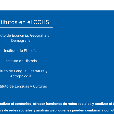
stitutos en el CCHS
ituto de Economía, Geografía y
Demografía
Instituto de Filosofía
Instituto de Historia
tituto de Lengua, Literatura y
Antropología
tituto de Lenguas y Culturas
del Mediterráneo y Oriente
Próximo
nalizar el contenido, ofrecer funciones de redes sociales y analizar 
stituto de Políticas y Bienes
ers de redes sociales y análisis web, quienes pueden combinarla con 
Públicos