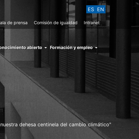
ES
EN
ala de prensa
Comisión de igualdad
Intranet
enu
onocimiento abierto
Formación y empleo
ght
hs
nocimiento
ierto
 nuestra dehesa centinela del cambio climático"