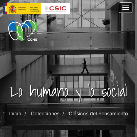
Pasar
Togg
al
contenido
principal
Lo humano y lo social
Inicio
Colecciones
Clásicos del Pensamiento