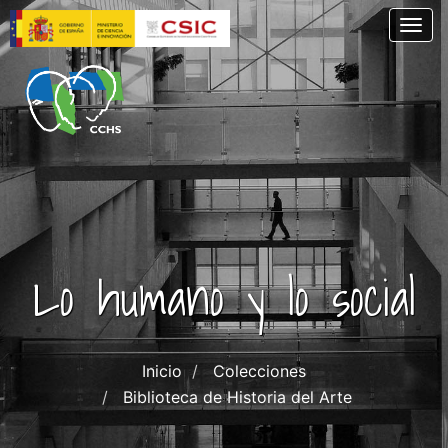
Pasar
Togg
al
contenido
principal
Lo humano y lo social
Inicio
Colecciones
Biblioteca de Historia del Arte