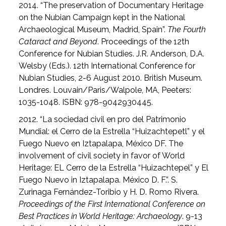
2014. “The preservation of Documentary Heritage
on the Nubian Campaign kept in the National
Archaeological Museum, Madrid, Spain”.
The Fourth
Cataract and Beyond
. Proceedings of the 12th
Conference for Nubian Studies. J.R. Anderson, D.A.
Welsby (Eds.). 12th International Conference for
Nubian Studies, 2-6 August 2010. British Museum.
Londres. Louvain/Paris/Walpole, MA, Peeters:
1035-1048. ISBN: 978-9042930445.
2012. “La sociedad civil en pro del Patrimonio
Mundial: el Cerro de la Estrella “Huizachtepetl” y el
Fuego Nuevo en Iztapalapa, México DF. The
involvement of civil society in favor of World
Heritage: EL Cerro de la Estrella “Huizachtepel” y El
Fuego Nuevo in Iztapalapa. México D. F.”. S.
Zurinaga Fernández-Toribio y H. D. Romo Rivera.
Proceedings of the First International Conference on
Best Practices in World Heritage: Archaeology
. 9-13