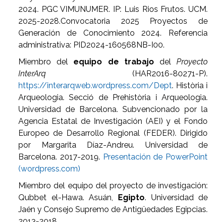
2024. PGC VIMUNUMER. IP: Luis Rios Frutos. UCM.
2025-2028.Convocatoria 2025 Proyectos de
Generación de Conocimiento 2024. Referencia
administrativa: PID2024-160568NB-I00.
Miembro del
equipo de trabajo
del
Proyecto
InterArq
(HAR2016-80271-P).
https://interarqweb.wordpress.com/Dept
. Història i
Arqueologia. Secció de Prehistòria i Arqueologia.
Universidad de Barcelona. Subvencionado por la
Agencia Estatal de Investigación (AEI) y el Fondo
Europeo de Desarrollo Regional (FEDER). Dirigido
por Margarita Díaz-Andreu. Universidad de
Barcelona. 2017-2019.
Presentación de PowerPoint
(wordpress.com)
Miembro del equipo del proyecto de investigación:
Qubbet el-Hawa. Asuán,
Egipto
. Universidad de
Jaén y Consejo Supremo de Antigüedades Egipcias.
2013-2018.