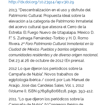
http://dx.doi.org/10.23914/ap.v3i0.29
2013. “Descentralización en el uso y disfrute del
Patrimonio Cultural: Propuesta ideal sobre la
elevación a la categoría de Patrimonio Inmaterial
del acervo cultural que atesora el Cerro de la
Estrella: El Fuego Nuevo de Iztapalapa. México D.
F.” S. Zurinaga Fernández-Toribio y H. D. Romo
Rivera.
2º Foro Patrimonio Cultural Inmaterial en la
Ciudad de México. Pueblos y barrios originarios,
comunidades residentes y de diverso origen nacional
.
Del 23 al 26 de octubre de 2012 (En prensa).
2012 Lo que dijeron los periódicos sobre la
Campaña de Nubia”. Novos trabalhos de
egiptología ibérica / coord. por Luís Manuel de
Araújo, José das Candeias Sales, Vol. 1, 2012
(Volume I), ISBN 9789898068118, págs. 393-412.
2011. “Lo que dijeron los periódicos sobre la
Campaña de Nubia”.
IV Congresso Ibérico de