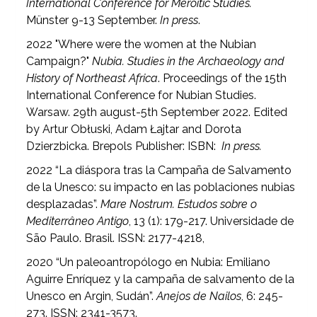
International Conference for Meroitic Studies.
Münster 9-13 September.
In press
.
2022 "Where were the women at the Nubian
Campaign?"
Nubia. Studies in the Archaeology and
History of Northeast Africa
. Proceedings of the 15th
International Conference for Nubian Studies.
Warsaw. 29th august-5th September 2022. Edited
by Artur Obłuski, Adam Łajtar and Dorota
Dzierzbicka. Brepols Publisher: ISBN:
In press.
2022 “La diáspora tras la Campaña de Salvamento
de la Unesco: su impacto en las poblaciones nubias
desplazadas”.
Mare Nostrum. Estudos sobre o
Mediterrâneo Antigo
, 13 (1): 179-217. Universidade de
São Paulo. Brasil. ISSN: 2177-4218,
2020 “Un paleoantropólogo en Nubia: Emiliano
Aguirre Enríquez y la campaña de salvamento de la
Unesco en Argin, Sudán”.
Anejos de Nailos
, 6: 245-
273. ISSN: 2341-3573.