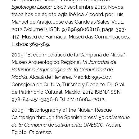
Egiptologia Lisboa.
13-17 septiembre 2010. Novos
trabalhos de egiptología ibérica / coord. por Luís
Manuel de Araújo, José das Candeias Sales, Vol. 1,
2012 (Volume I), ISBN 9789898068118, págs. 393-
412. Museu de Farmácia. Museu das Comunicaçoes.
Lisboa: 369-389.
2009. “El eco mediático de la Campaña de Nubia”.
Museo Arqueológico Regional.
VI Jornadas de
Patrimonio Arqueológico de la Comunidad de
Madrid
. Alcalá de Henares. Madrid: 395-407.
Consejería de Cultura, Turismo y Deporte. Dir. Gral.
de Patrimonio Cultural. Madrid, 2012 ISBN/ISSN:
978-84-451-3436-8 D.L.: M-16084-2012.
2009. “Historiography of the Nubian Rescue
Campaign through the Spanish press”.
50 aniversario
de la Campaña de salvamento. UNESCO.
Asuán,
Egipto.
En prensa
.