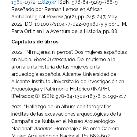
1960-1972_118293/
ISBN: 978-84-9159-366-9.
Reseñado por Rennan Lemos en African
Archaeological Review 39(2), pp. 245-247, May
2022. DOI:10.1007/s10437-022-09480-y y por J. M.
Parra Ortiz en La Aventura de la Historia, pp. 88.
Capítulos de libros
2022. “Ni mujeres, ni perros”. Dos mujeres españolas
en Nubia.
Voces in crescendo
. Del mutismo a la
afonía en la historia de las mujeres en la
arqueología española. Alicante: Universidad de
Alicante, Instituto Universitario de Investigación en
Arqueología y Patrimonio Histórico (INAPH),
(Petracos; 8). ISBN: 978-84-1302-183-6, p. 199-217.
2021. “Hallazgo de un álbum con fotografías
inéditas de las excavaciones arqueológicas de la
Campaña de Nubia en el Museo Arqueológico
Nacional”.
Abantos
. Homenaje a Paloma Cabrera.
Museo Arqueológico Nacional. Pp. 683-692.