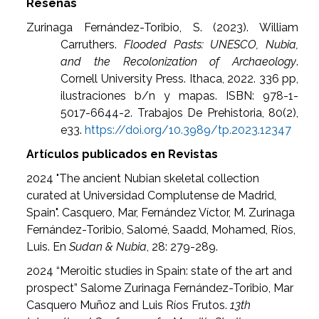
Reseñas
Zurinaga Fernández-Toribio, S. (2023). William
Carruthers.
Flooded Pasts: UNESCO, Nubia,
and the Recolonization of Archaeology
.
Cornell University Press. Ithaca, 2022. 336 pp,
ilustraciones b/n y mapas. ISBN: 978-1-
5017-6644-2. Trabajos De Prehistoria, 80(2),
e33.
https://doi.org/10.3989/tp.2023.12347
Artículos publicados en Revistas
2024 "The ancient Nubian skeletal collection
curated at Universidad Complutense de Madrid,
Spain". Casquero, Mar, Fernández Víctor, M. Zurinaga
Fernández-Toribio, Salomé, Saadd, Mohamed, Ríos,
Luis. En
Sudan & Nubia
, 28: 279-289.
2024 “Meroitic studies in Spain: state of the art and
prospect” Salome Zurinaga Fernández-Toribio, Mar
Casquero Muñoz and Luis Ríos Frutos.
13th