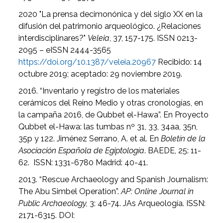
2020 "La prensa decimonónica y del siglo XX en la
difusión del patrimonio arqueológico. ¿Relaciones
interdisciplinares?"
Veleia
, 37, 157-175. ISSN 0213-
2095 – eISSN 2444-3565
https://doi.org/10.1387/veleia.20967
Recibido: 14
octubre 2019; aceptado: 29 noviembre 2019.
2016. “Inventario y registro de los materiales
cerámicos del Reino Medio y otras cronologías, en
la campaña 2016, de Qubbet el-Hawa”. En Proyecto
Qubbet el-Hawa: las tumbas nº 31, 33, 34aa, 35n,
35p y 122. Jiménez Serrano, A. et al. En
Boletín de la
Asociación Española de Egiptología
. BAEDE, 25: 11-
62. ISSN: 1331-6780 Madrid: 40-41.
2013. “Rescue Archaeology and Spanish Journalism:
The Abu Simbel Operation”.
AP: Online Journal in
Public Archaeology,
3: 46-74. JAs Arqueología. ISSN:
2171-6315. DOI: