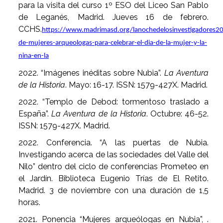
para la visita del curso 1º ESO del Liceo San Pablo
de Leganés, Madrid. Jueves 16 de febrero.
CCHS.
https://www.madrimasd.org/lanochedelosinvestigadores20
de-mujeres-arqueologas-para-celebrar-el-dia-de-la-mujer-y-la-
nina-en-la
2022. “Imágenes inéditas sobre Nubia”.
La Aventura
de la Historia
. Mayo: 16-17. ISSN: 1579-427X. Madrid.
2022. “Templo de Debod: tormentoso traslado a
España”.
La Aventura de la Historia
. Octubre: 46-52.
ISSN: 1579-427X. Madrid.
2022. Conferencia. “A las puertas de Nubia.
Investigando acerca de las sociedades del Valle del
Nilo” dentro del ciclo de conferencias Prometeo en
el Jardín. Biblioteca Eugenio Trías de El Retito.
Madrid. 3 de noviembre con una duración de 1,5
horas.
2021. Ponencia “Mujeres arqueólogas en Nubia”, .