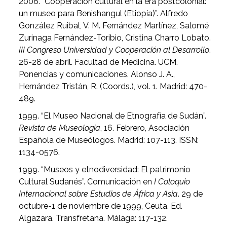
2006. “Cooperación cultural en la era postcolonial:
un museo para Benishangul (Etiopía)”. Alfredo
González Ruibal, V. M. Fernández Martínez, Salomé
Zurinaga Fernández-Toribio, Cristina Charro Lobato.
III Congreso Universidad y Cooperación al Desarrollo
.
26-28 de abril. Facultad de Medicina. UCM.
Ponencias y comunicaciones. Alonso J. A.,
Hernández Tristán, R. (Coords.), vol. 1. Madrid: 470-
489.
1999. “El Museo Nacional de Etnografía de Sudán”.
Revista de Museología
, 16. Febrero, Asociación
Española de Museólogos. Madrid: 107-113. ISSN:
1134-0576.
1999. “Museos y etnodiversidad: El patrimonio
Cultural Sudanés”. Comunicación en
I Coloquio
Internacional sobre Estudios de África y Asia
. 29 de
octubre-1 de noviembre de 1999, Ceuta. Ed.
Algazara. Transfretana. Málaga: 117-132.