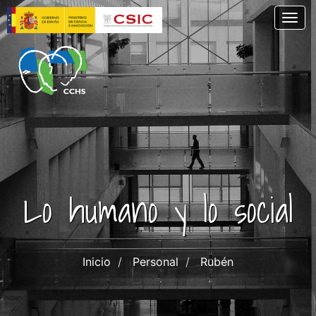
Pasar
Togg
al
contenido
principal
Lo humano y lo social
Inicio
Personal
Rubén