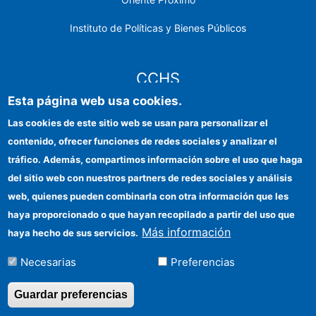
Instituto de Políticas y Bienes Públicos
CCHS
Esta página web usa cookies.
Sede electrónica CSIC
Las cookies de este sitio web se usan para personalizar el
contenido, ofrecer funciones de redes sociales y analizar el
Identidad institucional
tráfico. Además, compartimos información sobre el uso que haga
Información para proveedores
del sitio web con nuestros partners de redes sociales y análisis
web, quienes pueden combinarla con otra información que les
Ayudas FEDER
haya proporcionado o que hayan recopilado a partir del uso que
Organismos financiadores
Más información
haya hecho de sus servicios.
Contacto
Necesarias
Preferencias
Cómo llegar
Guardar preferencias