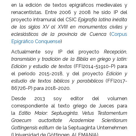
en la edición de textos epigráficos medievales y
renacentistas. Entre 2006 y 2008 he sido IP del
proyecto intramural del CSIC
Epigrafía latina inédita
de los siglos XV al XVIII en monumentos civiles y
eclesiásticos de la provincia de Cuenca
(
Corpus
Epigráfico Conquense
)
Actualmente soy IP del proyecto
Recepción,
transmisión y tradición de la Biblia en griego y latín:
Edición y estudio de textos
(FFI2014-51910-P) para
el periodo 2015-2018, y del proyecto
Edición y
estudio de textos bíblicos y parabíblicos
(FFI2017-
86726-P) para 2018-2020.
Desde 2013 soy editor del volumen
correspondiente al texto griego de Jueces para
la
Editio Maior: Septuaginta. Vetus Testamentum
Graecum auctoritate Academiae Scientiarum
Gottingensis editum
de la Septuaginta Unternehmen
(Universidad de Göttingen, ALEMANIA).