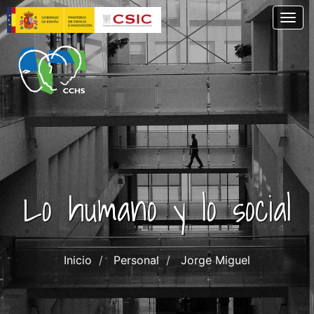
Pasar
Togg
al
contenido
principal
Lo humano y lo social
Inicio
Personal
Jorge Miguel