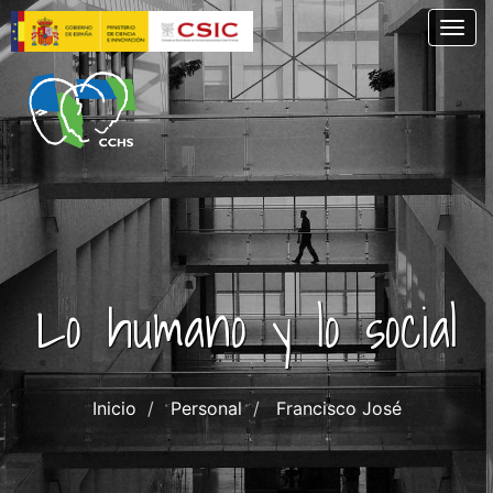
Pasar
Togg
al
contenido
principal
Lo humano y lo social
Inicio
Personal
Francisco José