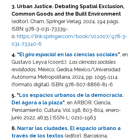
3. Urban Justice.
Debating Spatial Exclusion,
Common Goods and the Built Environment
(editor). Cham, Springer Verlag, 2024, 194 págs.
ISBN: 978-3-031-73339-
0.
https://link.springer.com/book/10.1007/978-3-
031-73340-6
4
.
“
El
giro espacial
en las ciencias sociales
”
, en
Gustavo Leyva (coord.):
Las ciencias sociales
revisitadas
, México, Gedisa México/Universidad
Autónoma Metropolitana, 2024, pp. 1095-1114
(formato digital). ISBN: 978-607-8866-81-6
5. “
Los espacios urbanos de la democracia.
Del ágora a la plaza
”
, en ARBOR. Ciencia,
Pensamiento, Cultura, Vol. 198, 803-804, enero-
junio 2022, a635 | ISSN-L: 0210-1963
6.
Narrar las ciudades. El espacio urbano a
través de los textos
(editor). Barcelona,