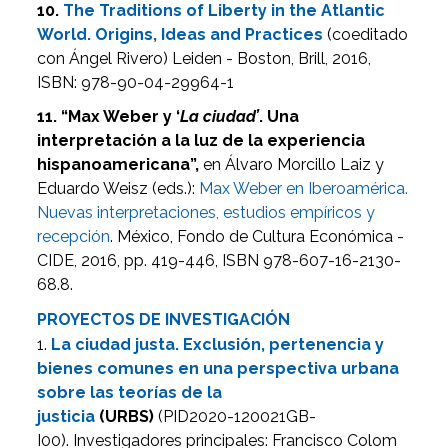
10.
The Traditions of Liberty in the Atlantic
World.
Origins, Ideas and Practices
(coeditado
con Ángel Rivero) Leiden - Boston, Brill, 2016,
ISBN: 978-90-04-29964-1
11. “Max Weber y ‘
La ciudad’
. Una
interpretación a la luz de la experiencia
hispanoamericana”,
en Álvaro Morcillo Laiz y
Eduardo Weisz (eds.):
Max Weber en Iberoamérica.
Nuevas interpretaciones, estudios empíricos y
recepción
. México, Fondo de Cultura Económica -
CIDE, 2016, pp. 419-446, ISBN 978-607-16-2130-
68.8.
PROYECTOS DE INVESTIGACIÓN
1.
La ciudad justa. Exclusión, pertenencia y
bienes comunes en una perspectiva urbana
sobre las teorías de la
justicia
(URBS)
(PID2020-120021GB-
I00). Investigadores principales: Francisco Colom