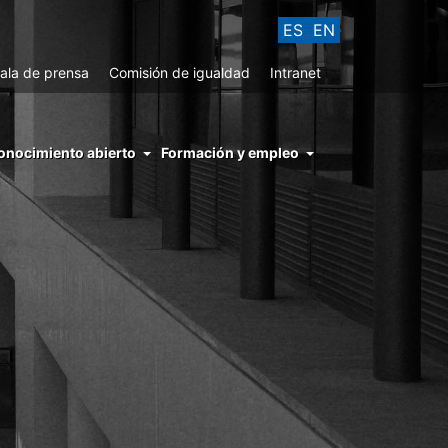
ES
EN
ala de prensa
Comisión de igualdad
Intranet
enu
onocimiento abierto
Formación y empleo
ght
hs
nocimiento
ierto