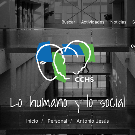
Top
Buscar
Actividades
Noticias
S
Menu
m
C
ri
cc
co
ab
Lo humano y lo social
Inicio
Personal
Antonio Jesús