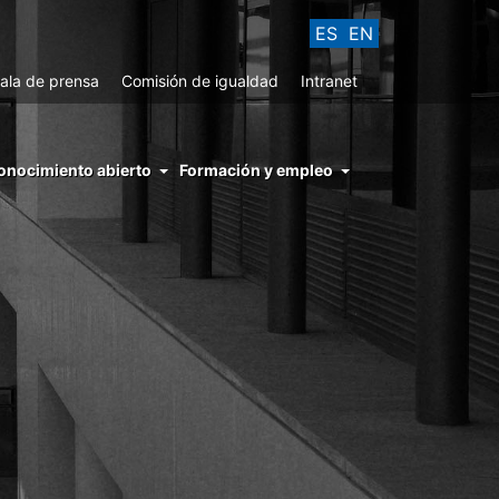
ES
EN
ala de prensa
Comisión de igualdad
Intranet
enu
onocimiento abierto
Formación y empleo
ght
hs
nocimiento
ierto