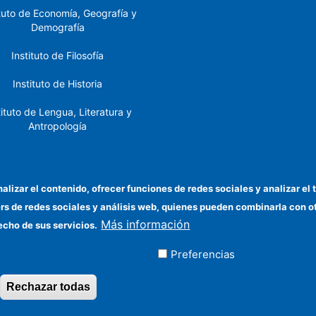
ituto de Economía, Geografía y
Demografía
Instituto de Filosofía
Instituto de Historia
tituto de Lengua, Literatura y
Antropología
tituto de Lenguas y Culturas
del Mediterráneo y Oriente
Próximo
nalizar el contenido, ofrecer funciones de redes sociales y analizar 
ers de redes sociales y análisis web, quienes pueden combinarla con 
stituto de Políticas y Bienes
Más información
Públicos
echo de sus servicios.
Preferencias
ados
Rechazar todas
Revocar consentimiento