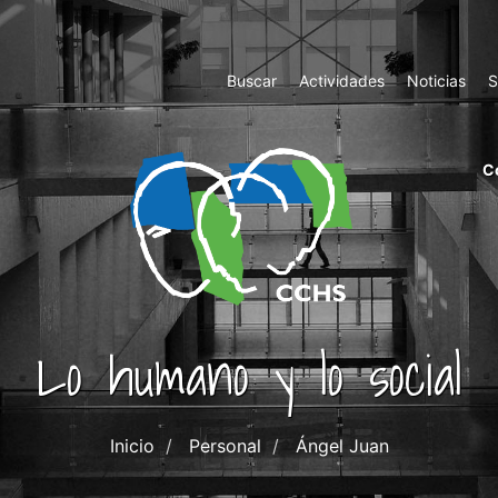
Top
Buscar
Actividades
Noticias
S
Menu
m
C
ri
cc
co
ab
Lo humano y lo social
Inicio
Personal
Ángel Juan