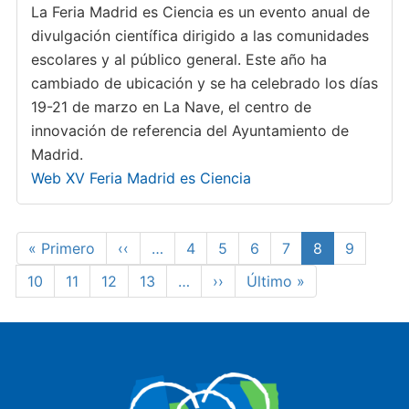
La Feria Madrid es Ciencia es un evento anual de
divulgación científica dirigido a las comunidades
escolares y al público general. Este año ha
cambiado de ubicación y se ha celebrado los días
19-21 de marzo en La Nave, el centro de
innovación de referencia del Ayuntamiento de
Madrid.
Web XV Feria Madrid es Ciencia
Paginación
Primera
« Primero
Página
‹‹
…
Page
4
Page
5
Page
6
Page
7
Página
8
Page
9
página
anterior
actual
Page
10
Page
11
Page
12
Page
13
…
Siguiente
››
Última
Último »
página
página