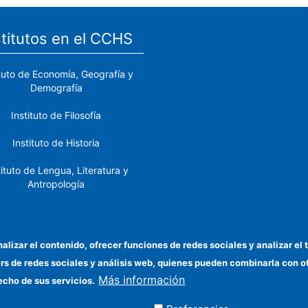
stitutos en el CCHS
ituto de Economía, Geografía y
Demografía
Instituto de Filosofía
Instituto de Historia
tituto de Lengua, Literatura y
Antropología
tituto de Lenguas y Culturas
del Mediterráneo y Oriente
Próximo
nalizar el contenido, ofrecer funciones de redes sociales y analizar 
ers de redes sociales y análisis web, quienes pueden combinarla con 
stituto de Políticas y Bienes
Más información
Públicos
echo de sus servicios.