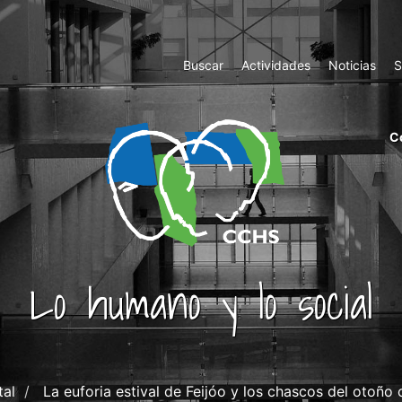
Top
Buscar
Actividades
Noticias
S
Menu
m
C
ri
cc
co
ab
Lo humano y lo social
tal
La euforia estival de Feijóo y los chascos del otoño