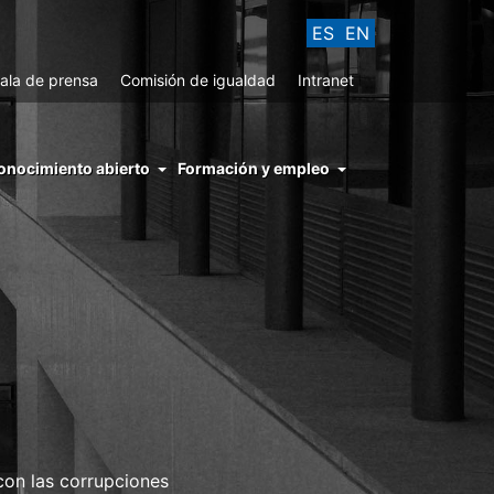
ES
EN
ala de prensa
Comisión de igualdad
Intranet
enu
onocimiento abierto
Formación y empleo
ght
hs
nocimiento
ierto
 con las corrupciones