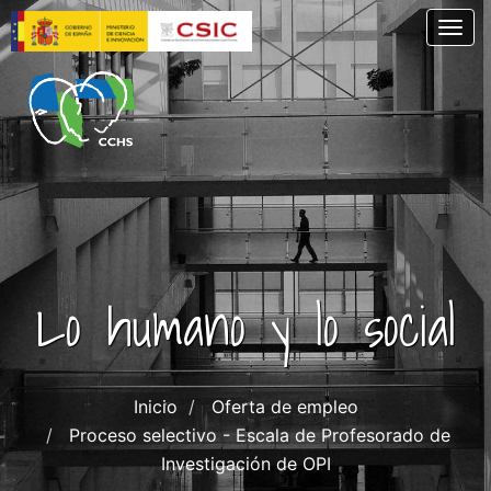
Pasar
Togg
al
contenido
principal
Lo humano y lo social
Inicio
Oferta de empleo
Proceso selectivo - Escala de Profesorado de
Investigación de OPI