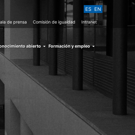
ES
EN
ala de prensa
Comisión de igualdad
Intranet
enu
onocimiento abierto
Formación y empleo
ght
hs
nocimiento
ierto