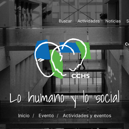
Top
Buscar
Actividades
Noticias
S
Menu
m
C
ri
cc
co
ab
Lo humano y lo social
Inicio
Evento
Actividades y eventos