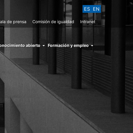
ES
EN
ala de prensa
Comisión de igualdad
Intranet
enu
onocimiento abierto
Formación y empleo
ght
hs
nocimiento
ierto