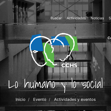
Top
Buscar
Actividades
Noticias
S
Menu
m
C
ri
cc
co
ab
Lo humano y lo social
Inicio
Evento
Actividades y eventos