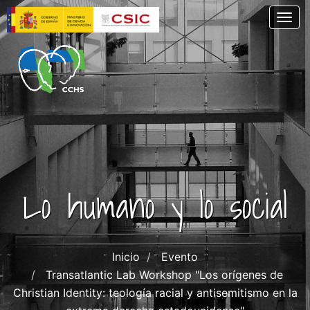
Pasar
Togg
al
contenido
principal
Lo humano y lo social
Inicio
Evento
Transatlantic Lab Workshop "Los orígenes de
Christian Identity: teología racial y antisemitismo en la