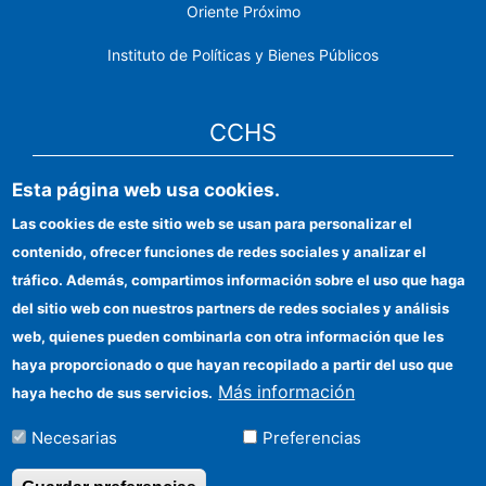
Oriente Próximo
Instituto de Políticas y Bienes Públicos
CCHS
Sede electrónica CSIC
Esta página web usa cookies.
Las cookies de este sitio web se usan para personalizar el
Identidad institucional
contenido, ofrecer funciones de redes sociales y analizar el
Información para proveedores
tráfico. Además, compartimos información sobre el uso que haga
del sitio web con nuestros partners de redes sociales y análisis
Ayudas FEDER
web, quienes pueden combinarla con otra información que les
Organismos financiadores
haya proporcionado o que hayan recopilado a partir del uso que
Más información
haya hecho de sus servicios.
Contacto
Necesarias
Preferencias
Cómo llegar