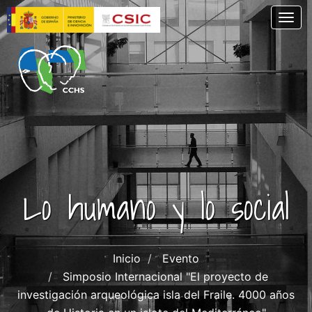
Pasar
Togg
al
contenido
principal
Lo humano y lo social
Inicio
Evento
Simposio Internacional "El proyecto de
investigación arqueológica isla del Fraile. 4000 años