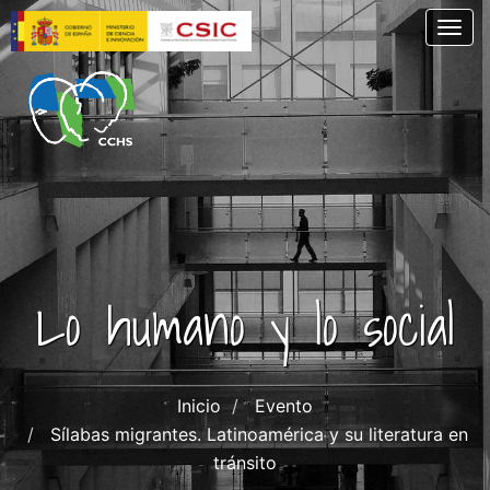
Pasar
Togg
al
contenido
principal
Lo humano y lo social
Inicio
Evento
Sílabas migrantes. Latinoamérica y su literatura en
tránsito