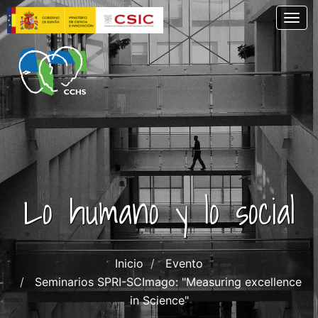
Pasar
Togg
al
contenido
principal
Lo humano y lo social
Inicio
Evento
Seminarios SPRI-SCImago: "Measuring excellence
in Science"