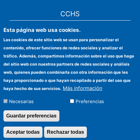
CCHS
Esta página web usa cookies.
Sede electrónica CSIC
Las cookies de este sitio web se usan para personalizar el
Identidad institucional
contenido, ofrecer funciones de redes sociales y analizar el
Información para proveedores
tráfico. Además, compartimos información sobre el uso que haga
del sitio web con nuestros partners de redes sociales y análisis
Ayudas FEDER
web, quienes pueden combinarla con otra información que les
Organismos financiadores
haya proporcionado o que hayan recopilado a partir del uso que
Más información
haya hecho de sus servicios.
Contacto
Necesarias
Preferencias
Cómo llegar
Guardar preferencias
Aceptar todas
Rechazar todas
Revocar consentimi
©Copyright 2026 Todos los derechos reservados