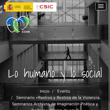
Pasar
Togg
al
contenido
principal
Lo humano y lo social
Inicio
Evento
Seminario «Rastros y Rostros de la Violencia.
Seminarios Archivos de Imaginación Poética y