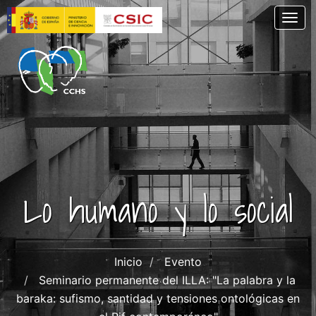
Pasar
Togg
al
contenido
principal
Lo humano y lo social
Inicio
Evento
Seminario permanente del ILLA: "La palabra y la
baraka: sufismo, santidad y tensiones ontológicas en