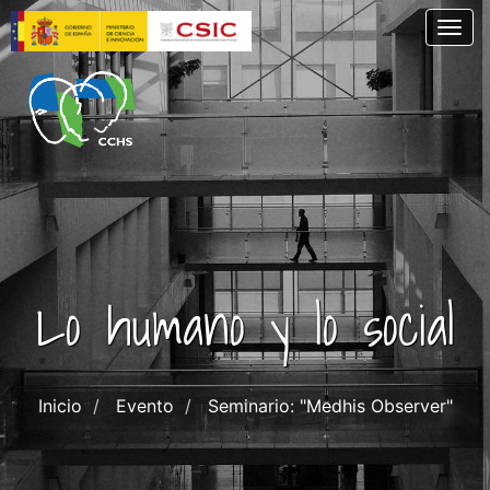
Pasar
Togg
al
contenido
principal
Lo humano y lo social
Inicio
Evento
Seminario: "Medhis Observer"