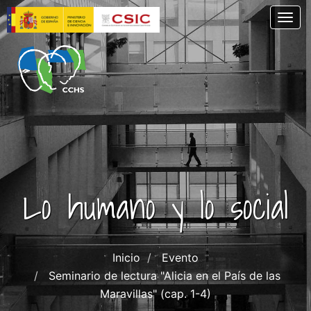
Pasar
Togg
al
contenido
principal
Lo humano y lo social
Inicio
Evento
Seminario de lectura "Alicia en el País de las
Maravillas" (cap. 1-4)