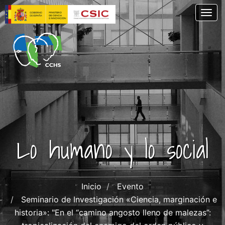
Pasar
Togg
al
contenido
principal
Lo humano y lo social
Inicio
Evento
Seminario de Investigación «Ciencia, marginación e
historia»: "En el “camino angosto lleno de malezas”: