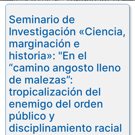
tropicalización del enemigo del orden público y
disciplinamiento racial durante la crisis de la
Seminario de
Restauración"
Investigación «Ciencia,
marginación e
historia»: "En el
“camino angosto lleno
de malezas”:
tropicalización del
enemigo del orden
público y
disciplinamiento racial