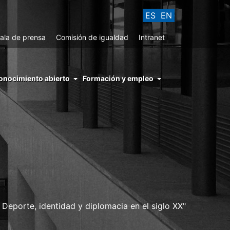
ES
EN
ala de prensa
Comisión de igualdad
Intranet
enu
onocimiento abierto
Formación y empleo
ght
hs
nocimiento
ierto
. Deporte, identidad y diplomacia en el siglo XX"