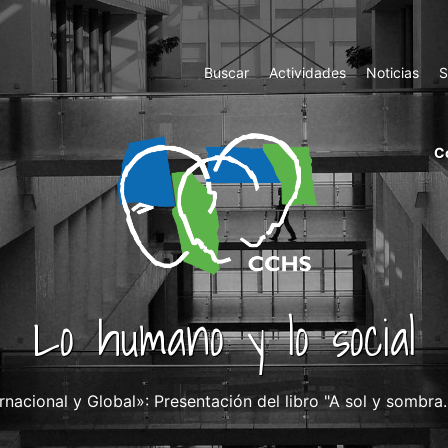
Top
Buscar
Actividades
Noticias
S
Menu
m
C
ri
cc
co
ab
Lo humano y lo social
rnacional y Global»: Presentación del libro "A sol y sombra