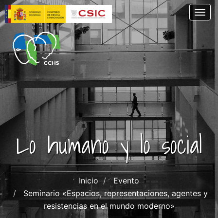
Pasar
Togg
al
contenido
principal
Lo humano y lo social
Inicio
Evento
Seminario «Espacios, representaciones, agentes y
resistencias en el mundo moderno»