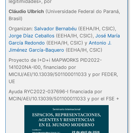
legitimidades», por
Cláudio Ulbrich
(Universidade Federal do Paraná,
Brasil)
Organizan:
Salvador Bernabéu
(EEHA/IH, CSIC),
Jorge Díaz Ceballos
(EEHA/IH, CSIC),
José María
García Redondo
(EEHA/IH, CSIC) y
Antonio J.
Jiménez García-Baquero
(EEHA/IH, CSIC)
Proyecto de I+D+i MAPWORKS PID2022-
141020NA-I00, financiado por
MICIU/AEI/10.13039/501100011033 y por FEDER,
UE
Ayuda RYC2022-037696-I financiada por
MCIN/AEI/10.13039/501100011033 y por el FSE +