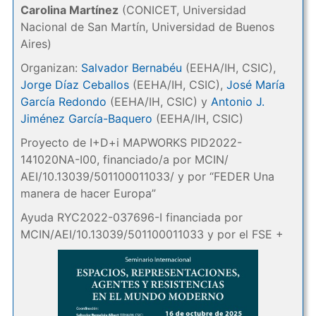
Carolina Martínez
(CONICET, Universidad
Nacional de San Martín, Universidad de Buenos
Aires)
Organizan:
Salvador Bernabéu
(EEHA/IH, CSIC),
Jorge Díaz Ceballos
(EEHA/IH, CSIC),
José María
García Redondo
(EEHA/IH, CSIC) y
Antonio J.
Jiménez García-Baquero
(EEHA/IH, CSIC)
Proyecto de I+D+i MAPWORKS PID2022-
141020NA-I00, financiado/a por MCIN/
AEI/10.13039/501100011033/ y por “FEDER Una
manera de hacer Europa”
Ayuda RYC2022-037696-I financiada por
MCIN/AEI/10.13039/501100011033 y por el FSE +