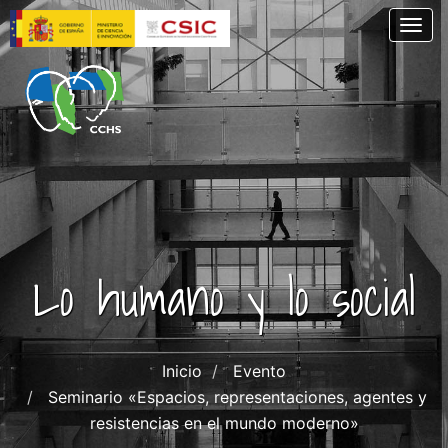
Pasar
Togg
al
contenido
principal
Lo humano y lo social
Inicio
Evento
Seminario «Espacios, representaciones, agentes y
resistencias en el mundo moderno»