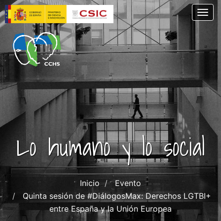
Pasar
Togg
al
contenido
principal
Lo humano y lo social
Inicio
Evento
Quinta sesión de #DiálogosMax: Derechos LGTBI+
entre España y la Unión Europea