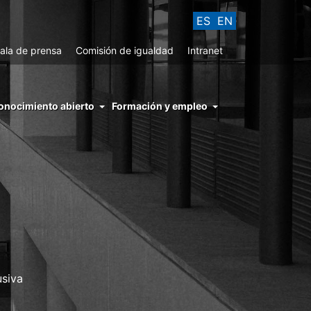
ES
EN
ala de prensa
Comisión de igualdad
Intranet
enu
onocimiento abierto
Formación y empleo
ght
hs
nocimiento
ierto
usiva