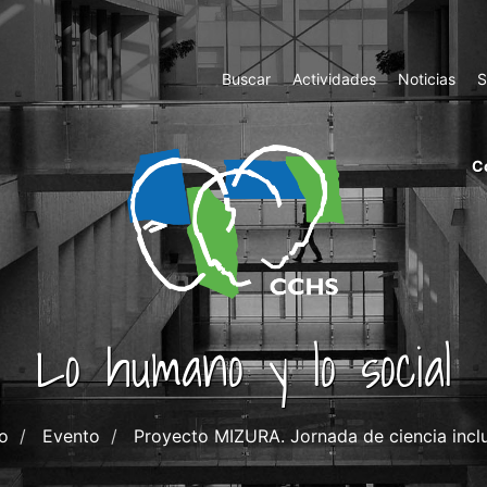
Top
Buscar
Actividades
Noticias
S
Menu
m
C
ri
cc
co
ab
Lo humano y lo social
io
Evento
Proyecto MIZURA. Jornada de ciencia incl