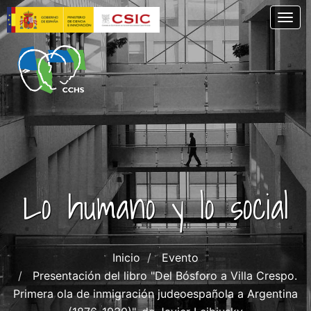
Pasar
Togg
al
contenido
principal
Lo humano y lo social
Inicio
Evento
Presentación del libro "Del Bósforo a Villa Crespo.
Primera ola de inmigración judeoespañola a Argentina