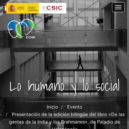
Pasar
Togg
al
contenido
principal
Lo humano y lo social
Inicio
Evento
Presentación de la edición bilingüe del libro «De las
gentes de la India y los Brahmanes», de Paladio de