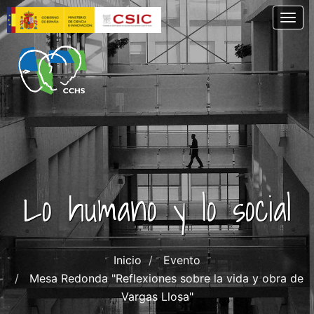
Pasar
Togg
al
contenido
principal
Lo humano y lo social
Inicio
Evento
Mesa Redonda "Reflexiones sobre la vida y obra de
Vargas Llosa"