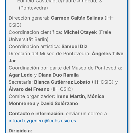
Edificio Castelao, c/Padre Amoedo, 3
(Pontevedra)
Dirección general:
Carmen Gaitán Salinas
(IH–
CSIC)
Coordinación científica:
Michel Otayek
(Freie
Universität Berlin)
Coordinación artística:
Samuel Diz
Dirección del Museo de Pontevedra:
Ángeles Tilve
Jar
Coordinación por parte del Museo de Pontevedra:
Agar Ledo
y
Diana Duo Ramila
Secretaría:
Blanca Gutiérrez Lobato
(IH–CSIC) y
Álvaro del Fresno
(IH–CSIC)
Comité organizador:
Irene Martín
,
Mónica
Monmeneu
y
David Solórzano
Contacto e información:
envíar un correo a
infoarteygenero@cchs.csic.es
Dirigido a: