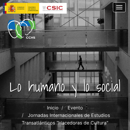
Pasar
Togg
al
contenido
principal
Lo humano y lo social
Inicio
Evento
Jornadas Internacionales de Estudios
Transatlánticos "Hacedoras de Cultura"