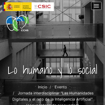
Pasar
Togg
al
contenido
principal
Lo humano y lo social
Inicio
Evento
Jornada interdisciplinar "Las Humanidades
Digitales y el reto de la Inteligencia Artificial"