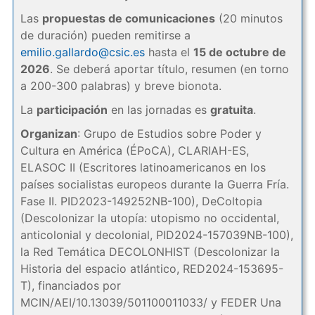
Las
propuestas de comunicaciones
(20 minutos
de duración) pueden remitirse a
emilio.gallardo@csic.es
hasta el
15 de octubre de
2026
. Se deberá aportar título, resumen (en torno
a 200-300 palabras) y breve bionota.
La
participación
en las jornadas es
gratuita
.
Organizan
: Grupo de Estudios sobre Poder y
Cultura en América (ÉPoCA), CLARIAH-ES,
ELASOC II (Escritores latinoamericanos en los
países socialistas europeos durante la Guerra Fría.
Fase II. PID2023-149252NB-100), DeColtopia
(Descolonizar la utopía: utopismo no occidental,
anticolonial y decolonial, PID2024-157039NB-100),
la Red Temática DECOLONHIST (Descolonizar la
Historia del espacio atlántico, RED2024-153695-
T), financiados por
MCIN/AEI/10.13039/501100011033/ y FEDER Una